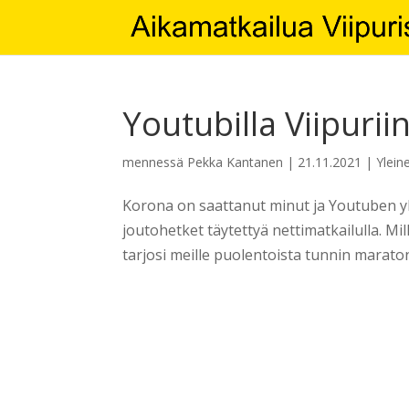
Youtubilla Viipurii
mennessä
Pekka Kantanen
|
21.11.2021
|
Ylein
Korona on saattanut minut ja Youtuben yh
joutohetket täytettyä nettimatkailulla. M
tarjosi meille puolentoista tunnin maratoni