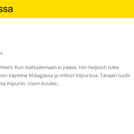
n
en
teen. Kun matkailemaan ei pääse, niin helposti tulee
illoin käymme Malagassa ja milloin Viipurissa. Tänään tuubi
a Viipuriin. Usein kuulee...